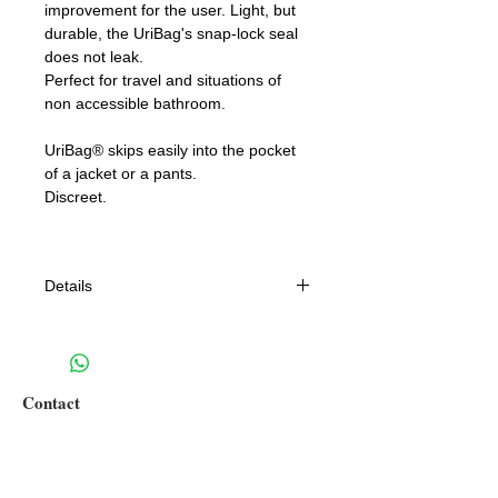
improvement for the user. Light, but
durable, the UriBag's snap-lock seal
does not leak.
Perfect for travel and situations of
non accessible bathroom.
UriBag® skips easily into the pocket
of a jacket or a pants.
Discreet.
Details
*** ENGLISH see below ***
Sac en latex 100% naturel
Urinal avec couvercle
Contact
Se rince à l'eau
Puzzle Aventure Sàrl
Route Neuve 3
Nettoyage au savon et/eau chaude
CH-1892 Lavey-Village,
une fois par semaine en cas
Switzerland
d'utilisation fréquente recommandé.